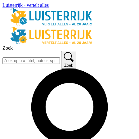
Luisterrijk - vertelt alles
Zoek
Zoek