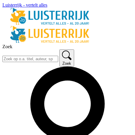
Luisterrijk - vertelt alles
Zoek
Zoek