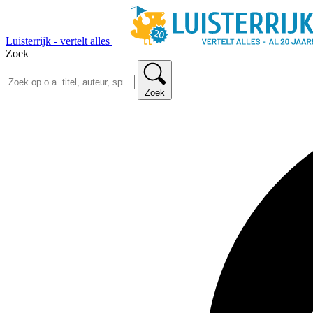
Luisterrijk - vertelt alles
Zoek
Zoek