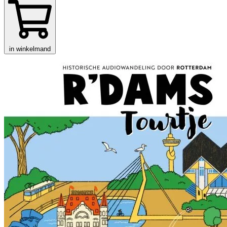
in winkelmand