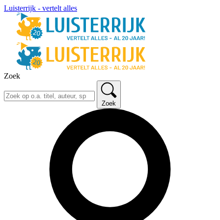
Luisterrijk - vertelt alles
Zoek
Zoek