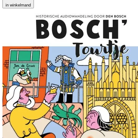
in winkelmand