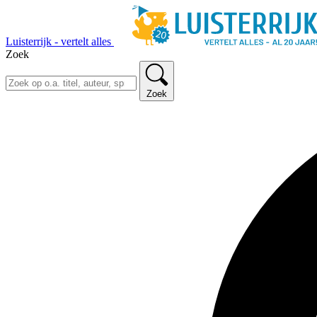
Luisterrijk - vertelt alles
Zoek
Zoek