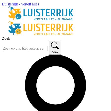
Luisterrijk - vertelt alles
Zoek
Zoek