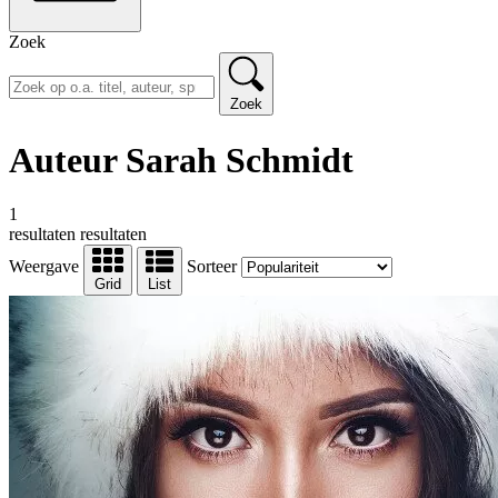
Zoek
Zoek
Auteur Sarah Schmidt
1
resultaten
resultaten
Weergave
Sorteer
Grid
List