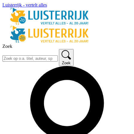
Luisterrijk - vertelt alles
Zoek
Zoek