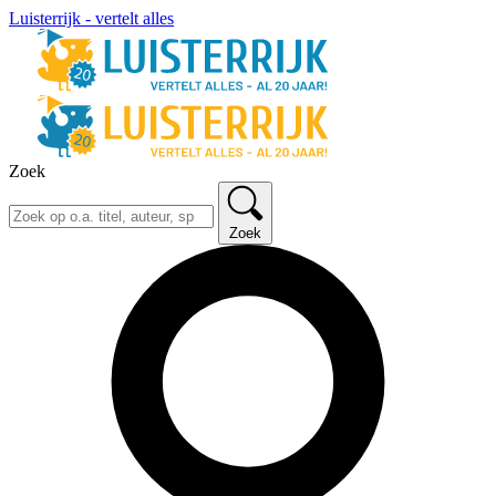
Luisterrijk - vertelt alles
Zoek
Zoek