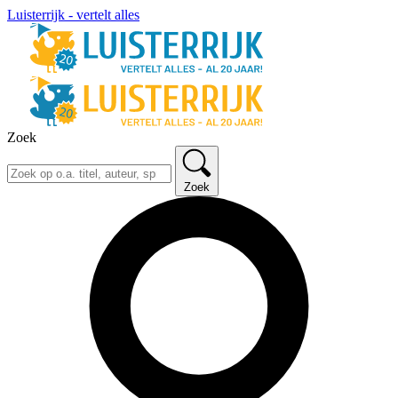
Luisterrijk - vertelt alles
Zoek
Zoek