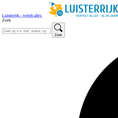
Luisterrijk - vertelt alles
Zoek
Zoek