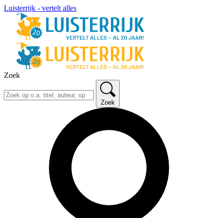
Luisterrijk - vertelt alles
Zoek
Zoek