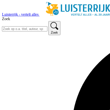
Luisterrijk - vertelt alles
Zoek
Zoek