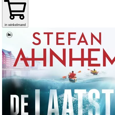
in winkelmand