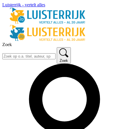
Luisterrijk - vertelt alles
Zoek
Zoek