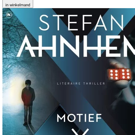
in winkelmand