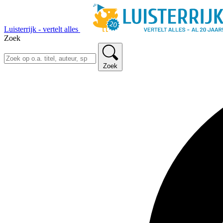
Luisterrijk - vertelt alles
Zoek
Zoek