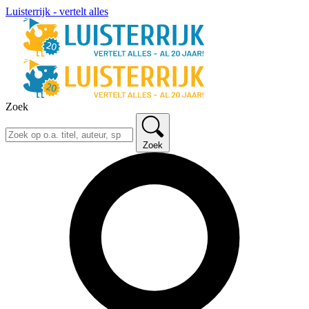
Luisterrijk - vertelt alles
Zoek
Zoek