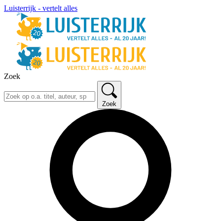
Luisterrijk - vertelt alles
Zoek
Zoek