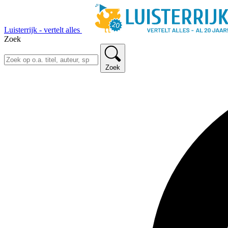
Luisterrijk - vertelt alles
Zoek
Zoek