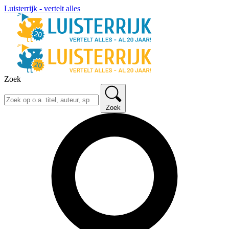
Luisterrijk - vertelt alles
Zoek
Zoek