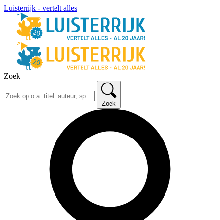
Luisterrijk - vertelt alles
Zoek
Zoek