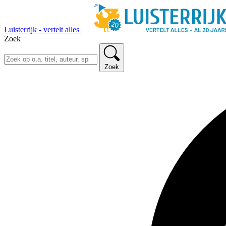
Luisterrijk - vertelt alles
Zoek
Zoek