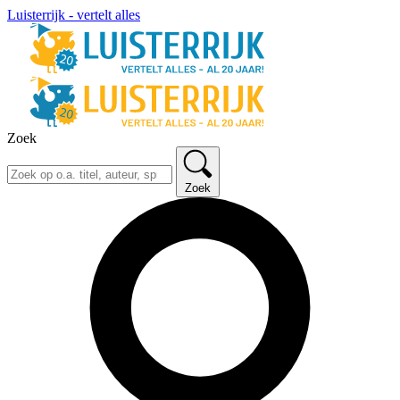
Luisterrijk - vertelt alles
Zoek
Zoek