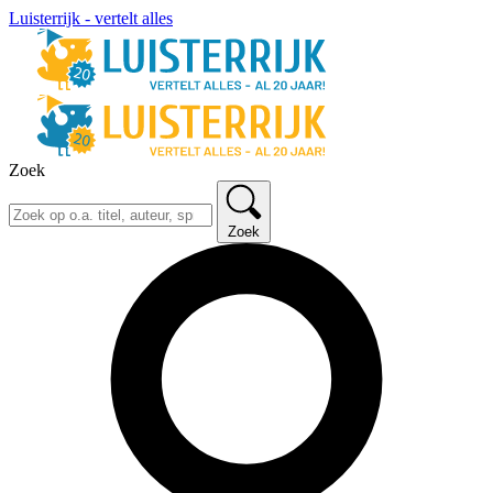
Luisterrijk - vertelt alles
Zoek
Zoek