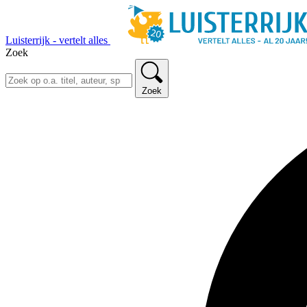
Luisterrijk - vertelt alles
Zoek
Zoek