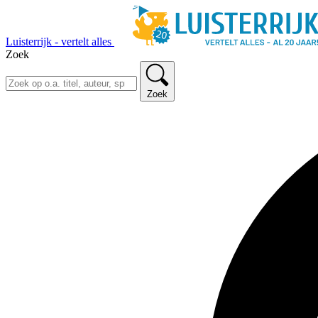
Luisterrijk - vertelt alles
Zoek
Zoek