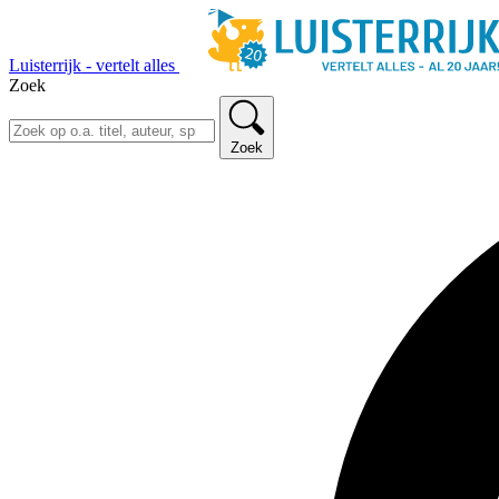
Luisterrijk - vertelt alles
Zoek
Zoek