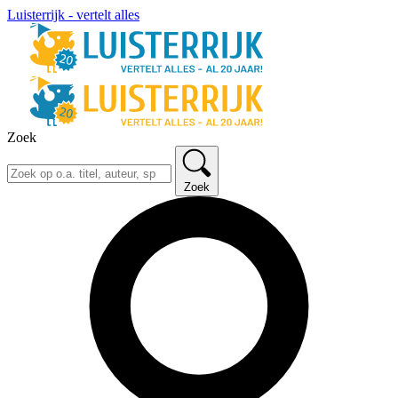
Luisterrijk - vertelt alles
Zoek
Zoek