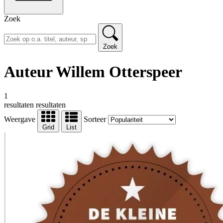
Zoek
Zoek
Auteur Willem Otterspeer
1
resultaten
resultaten
Weergave
Sorteer
Grid
List