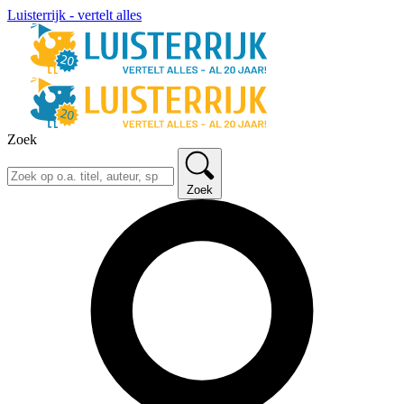
Luisterrijk - vertelt alles
Zoek
Zoek