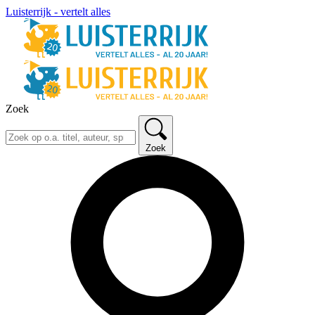
Luisterrijk - vertelt alles
Zoek
Zoek