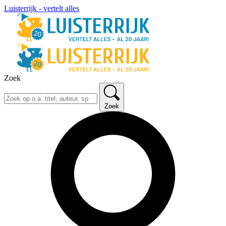
Luisterrijk - vertelt alles
Zoek
Zoek