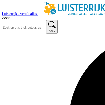
Luisterrijk - vertelt alles
Zoek
Zoek