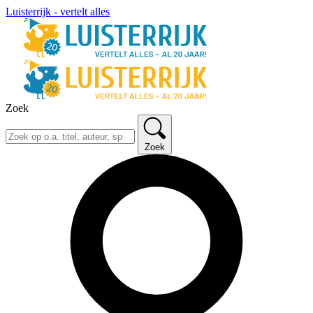
Luisterrijk - vertelt alles
Zoek
Zoek