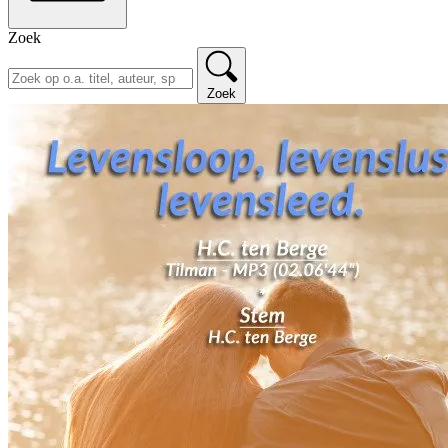
Zoek
Zoek