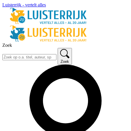
Luisterrijk - vertelt alles
Zoek
Zoek