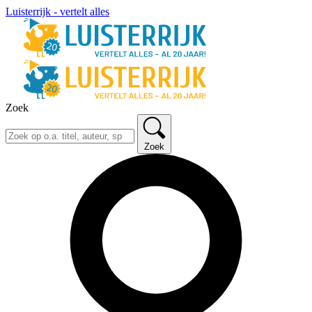
Luisterrijk - vertelt alles
Zoek
Zoek