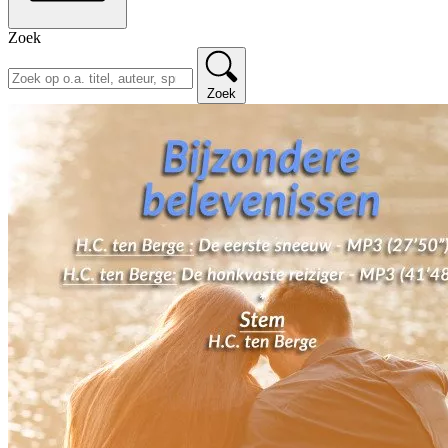
Zoek
Zoek