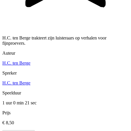
H.C. ten Berge trakteert zijn luisteraars op verhalen voor
fijnproevers.
Auteur
H.C. ten Berge
Spreker
H.C. ten Berge
Speelduur
1 uur 0 min
21 sec
Prijs
€ 8,50