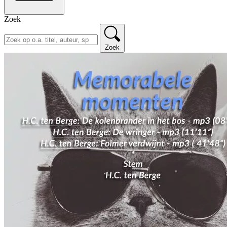
Zoek
Zoek