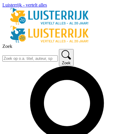
Luisterrijk - vertelt alles
Zoek
Zoek