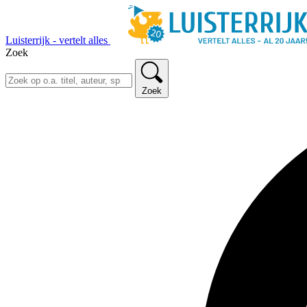
Luisterrijk - vertelt alles
Zoek
Zoek