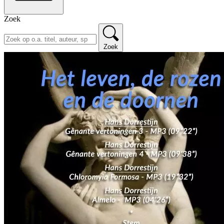
Zoek
Zoek