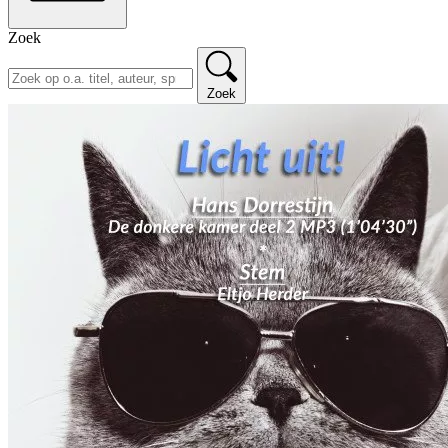
Zoek
Zoek