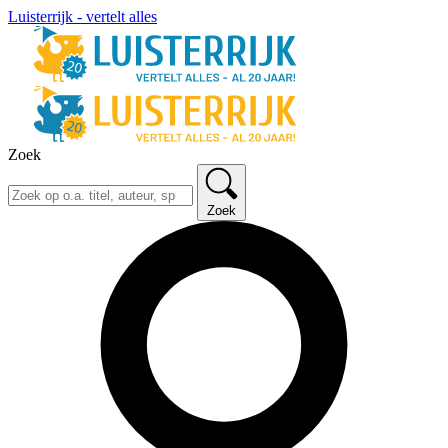
Luisterrijk - vertelt alles
Zoek
Zoek