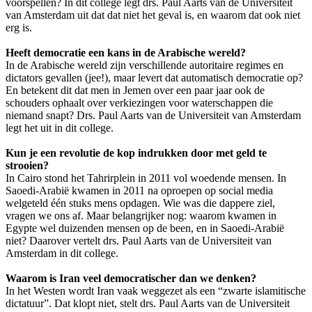
voorspellen? In dit college legt drs. Paul Aarts van de Universiteit
van Amsterdam uit dat dat niet het geval is, en waarom dat ook niet
erg is.
Heeft democratie een kans in de Arabische wereld?
In de Arabische wereld zijn verschillende autoritaire regimes en
dictators gevallen (jee!), maar levert dat automatisch democratie op?
En betekent dit dat men in Jemen over een paar jaar ook de
schouders ophaalt over verkiezingen voor waterschappen die
niemand snapt? Drs. Paul Aarts van de Universiteit van Amsterdam
legt het uit in dit college.
Kun je een revolutie de kop indrukken door met geld te
strooien?
In Cairo stond het Tahrirplein in 2011 vol woedende mensen. In
Saoedi-Arabië kwamen in 2011 na oproepen op social media
welgeteld één stuks mens opdagen. Wie was die dappere ziel,
vragen we ons af. Maar belangrijker nog: waarom kwamen in
Egypte wel duizenden mensen op de been, en in Saoedi-Arabië
niet? Daarover vertelt drs. Paul Aarts van de Universiteit van
Amsterdam in dit college.
Waarom is Iran veel democratischer dan we denken?
In het Westen wordt Iran vaak weggezet als een “zwarte islamitische
dictatuur”. Dat klopt niet, stelt drs. Paul Aarts van de Universiteit