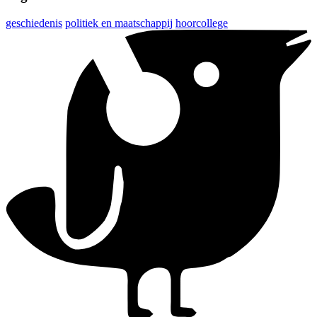
geschiedenis
politiek en maatschappij
hoorcollege