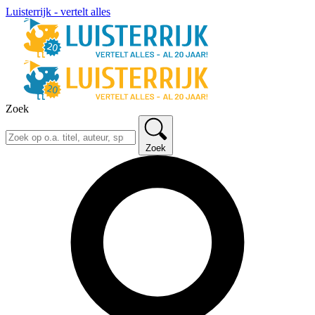
Luisterrijk - vertelt alles
Zoek
Zoek