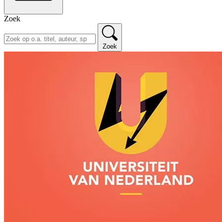
Zoek
Zoek