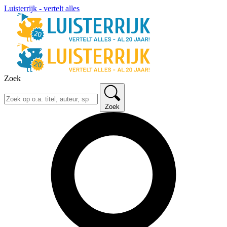
Luisterrijk - vertelt alles
Zoek
Zoek