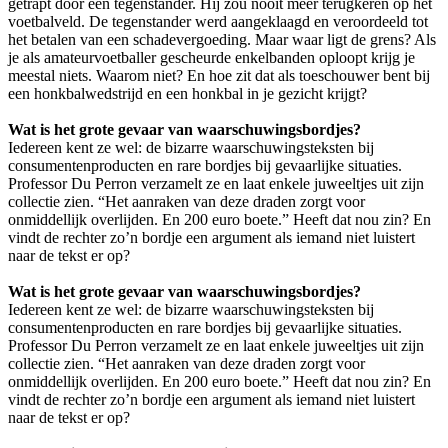
getrapt door een tegenstander. Hij zou nooit meer terugkeren op het
voetbalveld. De tegenstander werd aangeklaagd en veroordeeld tot
het betalen van een schadevergoeding. Maar waar ligt de grens? Als
je als amateurvoetballer gescheurde enkelbanden oploopt krijg je
meestal niets. Waarom niet? En hoe zit dat als toeschouwer bent bij
een honkbalwedstrijd en een honkbal in je gezicht krijgt?
Wat is het grote gevaar van waarschuwingsbordjes?
Iedereen kent ze wel: de bizarre waarschuwingsteksten bij
consumentenproducten en rare bordjes bij gevaarlijke situaties.
Professor Du Perron verzamelt ze en laat enkele juweeltjes uit zijn
collectie zien. “Het aanraken van deze draden zorgt voor
onmiddellijk overlijden. En 200 euro boete.” Heeft dat nou zin? En
vindt de rechter zo’n bordje een argument als iemand niet luistert
naar de tekst er op?
Wat is het grote gevaar van waarschuwingsbordjes?
Iedereen kent ze wel: de bizarre waarschuwingsteksten bij
consumentenproducten en rare bordjes bij gevaarlijke situaties.
Professor Du Perron verzamelt ze en laat enkele juweeltjes uit zijn
collectie zien. “Het aanraken van deze draden zorgt voor
onmiddellijk overlijden. En 200 euro boete.” Heeft dat nou zin? En
vindt de rechter zo’n bordje een argument als iemand niet luistert
naar de tekst er op?