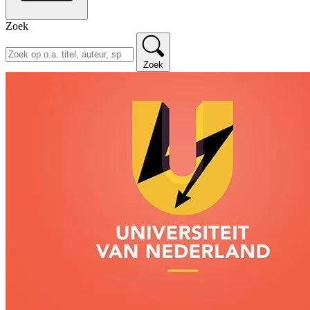
Zoek
Zoek