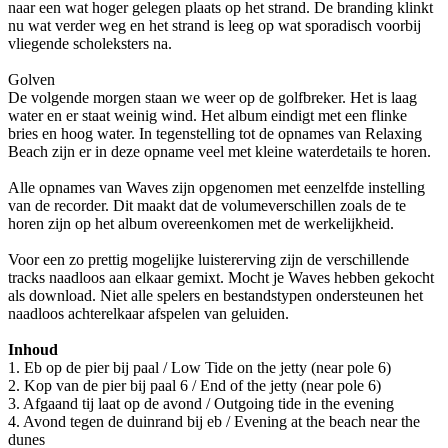
naar een wat hoger gelegen plaats op het strand. De branding klinkt
nu wat verder weg en het strand is leeg op wat sporadisch voorbij
vliegende scholeksters na.
Golven
De volgende morgen staan we weer op de golfbreker. Het is laag
water en er staat weinig wind. Het album eindigt met een flinke
bries en hoog water. In tegenstelling tot de opnames van Relaxing
Beach zijn er in deze opname veel met kleine waterdetails te horen.
Alle opnames van Waves zijn opgenomen met eenzelfde instelling
van de recorder. Dit maakt dat de volumeverschillen zoals de te
horen zijn op het album overeenkomen met de werkelijkheid.
Voor een zo prettig mogelijke luistererving zijn de verschillende
tracks naadloos aan elkaar gemixt. Mocht je Waves hebben gekocht
als download. Niet alle spelers en bestandstypen ondersteunen het
naadloos achterelkaar afspelen van geluiden.
Inhoud
1. Eb op de pier bij paal / Low Tide on the jetty (near pole 6)
2. Kop van de pier bij paal 6 / End of the jetty (near pole 6)
3. Afgaand tij laat op de avond / Outgoing tide in the evening
4. Avond tegen de duinrand bij eb / Evening at the beach near the
dunes