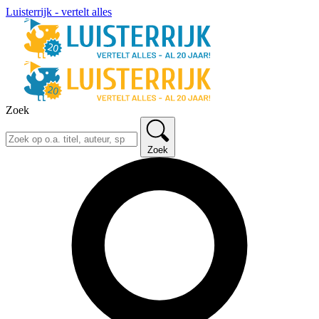
Luisterrijk - vertelt alles
Zoek
Zoek