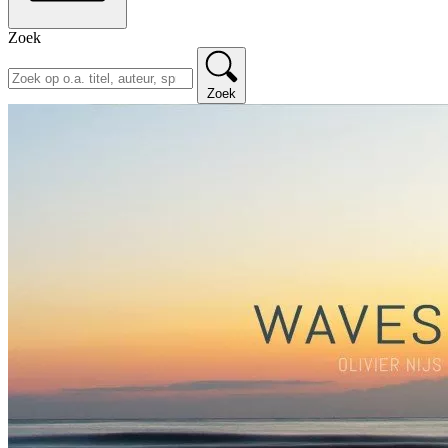
Zoek
Zoek