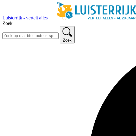
Luisterrijk - vertelt alles
Zoek
Zoek