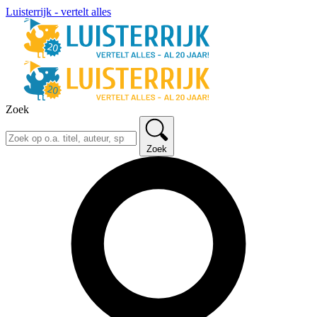
Luisterrijk - vertelt alles
Zoek
Zoek