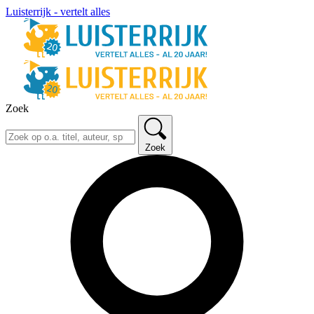
Luisterrijk - vertelt alles
Zoek
Zoek