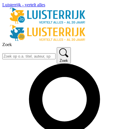
Luisterrijk - vertelt alles
Zoek
Zoek