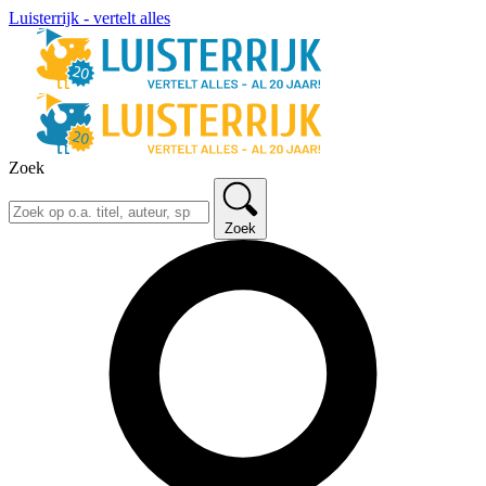
Luisterrijk - vertelt alles
Zoek
Zoek