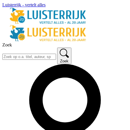
Luisterrijk - vertelt alles
Zoek
Zoek