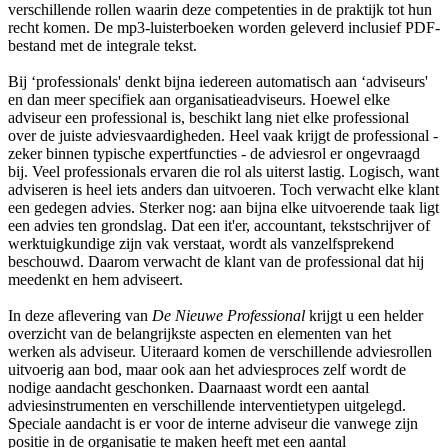
verschillende rollen waarin deze competenties in de praktijk tot hun
recht komen. De mp3-luisterboeken worden geleverd inclusief PDF-
bestand met de integrale tekst.
Bij ‘professionals' denkt bijna iedereen automatisch aan ‘adviseurs'
en dan meer specifiek aan organisatieadviseurs. Hoewel elke
adviseur een professional is, beschikt lang niet elke professional
over de juiste adviesvaardigheden. Heel vaak krijgt de professional -
zeker binnen typische expertfuncties - de adviesrol er ongevraagd
bij. Veel professionals ervaren die rol als uiterst lastig. Logisch, want
adviseren is heel iets anders dan uitvoeren. Toch verwacht elke klant
een gedegen advies. Sterker nog: aan bijna elke uitvoerende taak ligt
een advies ten grondslag. Dat een it'er, accountant, tekstschrijver of
werktuigkundige zijn vak verstaat, wordt als vanzelfsprekend
beschouwd. Daarom verwacht de klant van de professional dat hij
meedenkt en hem adviseert.
In deze aflevering van
De Nieuwe Professional
krijgt u een helder
overzicht van de belangrijkste aspecten en elementen van het
werken als adviseur. Uiteraard komen de verschillende adviesrollen
uitvoerig aan bod, maar ook aan het adviesproces zelf wordt de
nodige aandacht geschonken. Daarnaast wordt een aantal
adviesinstrumenten en verschillende interventietypen uitgelegd.
Speciale aandacht is er voor de interne adviseur die vanwege zijn
positie in de organisatie te maken heeft met een aantal