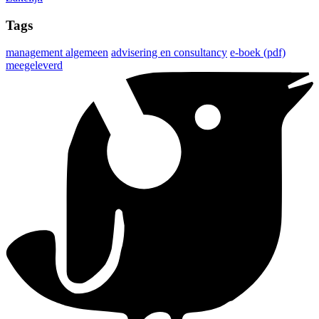
Tags
management algemeen
advisering en consultancy
e-boek (pdf)
meegeleverd