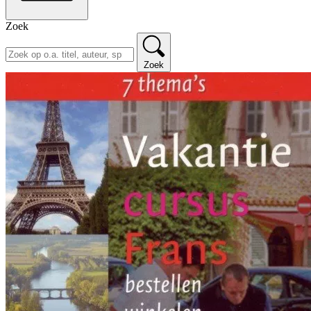
Zoek
Zoek