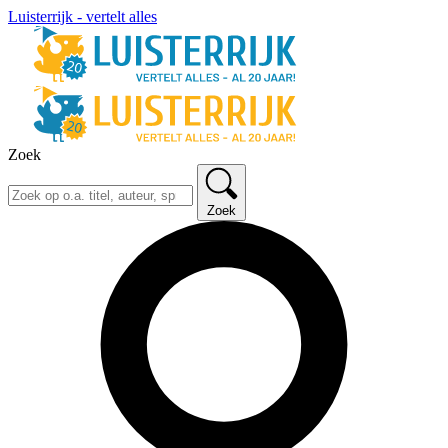
Luisterrijk - vertelt alles
Zoek
Zoek