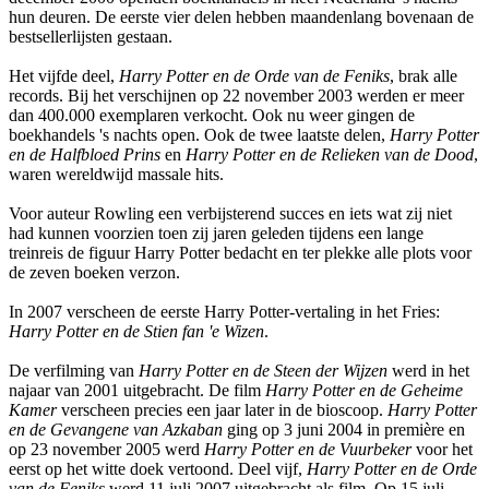
hun deuren. De eerste vier delen hebben maandenlang bovenaan de
bestsellerlijsten gestaan.
Het vijfde deel,
Harry Potter en de Orde van de Feniks
, brak alle
records. Bij het verschijnen op 22 november 2003 werden er meer
dan 400.000 exemplaren verkocht. Ook nu weer gingen de
boekhandels 's nachts open. Ook de twee laatste delen,
Harry Potter
en de Halfbloed Prins
en
Harry Potter en de Relieken van de Dood
,
waren wereldwijd massale hits.
Voor auteur Rowling een verbijsterend succes en iets wat zij niet
had kunnen voorzien toen zij jaren geleden tijdens een lange
treinreis de figuur Harry Potter bedacht en ter plekke alle plots voor
de zeven boeken verzon.
In 2007 verscheen de eerste Harry Potter-vertaling in het Fries:
Harry Potter en de Stien fan 'e Wizen
.
De verfilming van
Harry Potter en de Steen der Wijzen
werd in het
najaar van 2001 uitgebracht. De film
Harry Potter en de Geheime
Kamer
verscheen precies een jaar later in de bioscoop.
Harry Potter
en de Gevangene van Azkaban
ging op 3 juni 2004 in première en
op 23 november 2005 werd
Harry Potter en de Vuurbeker
voor het
eerst op het witte doek vertoond. Deel vijf,
Harry Potter en de Orde
van de Feniks
werd 11 juli 2007 uitgebracht als film. Op 15 juli