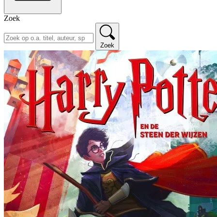
Zoek
Zoek