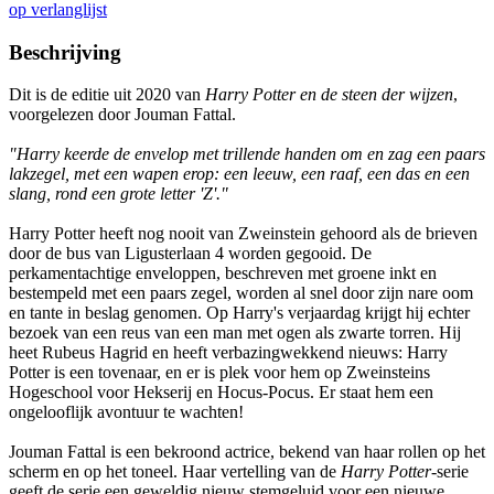
op verlanglijst
Beschrijving
Dit is de editie uit 2020 van
Harry Potter en de steen der wijzen
,
voorgelezen door Jouman Fattal.
"Harry keerde de envelop met trillende handen om en zag een paars
lakzegel, met een wapen erop: een leeuw, een raaf, een das en een
slang, rond een grote letter 'Z'."
Harry Potter heeft nog nooit van Zweinstein gehoord als de brieven
door de bus van Ligusterlaan 4 worden gegooid. De
perkamentachtige enveloppen, beschreven met groene inkt en
bestempeld met een paars zegel, worden al snel door zijn nare oom
en tante in beslag genomen. Op Harry's verjaardag krijgt hij echter
bezoek van een reus van een man met ogen als zwarte torren. Hij
heet Rubeus Hagrid en heeft verbazingwekkend nieuws: Harry
Potter is een tovenaar, en er is plek voor hem op Zweinsteins
Hogeschool voor Hekserij en Hocus-Pocus. Er staat hem een
ongelooflijk avontuur te wachten!
Jouman Fattal is een bekroond actrice, bekend van haar rollen op het
scherm en op het toneel. Haar vertelling van de
Harry Potter
-serie
geeft de serie een geweldig nieuw stemgeluid voor een nieuwe