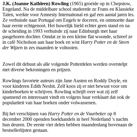
J.K. (Joanne Kathleen) Rowling
(1965) groeide op in Chepstow,
Engeland. Na de middelbare school studeerde ze Frans en Klassieke
Talen, werkte voor Amnesty International en gaf een aantal jaren les.
Ze verhuisde naar Portugal om Engels te doceren, en ontmoette daar
haar eerste echtgenoot. Het huwelijk hield echter geen stand en na
de scheiding in 1993 verhuisde zij naar Edinburgh met haar
pasgeboren dochter. Omdat ze in een kleine flat woonde, schreef ze
in café Nicholson aan haar boek en wist
Harry Potter en de Steen
der Wijzen
in zes maanden te voltooien.
Zowel dit debuut als alle volgende Potterdelen werden overstelpt
met diverse bekroningen en prijzen.
Rowlings favoriete auteurs zijn Jane Austen en Roddy Doyle, en
voor kinderen Edith Nesbit. Zelf koos zij er niet bewust voor om
kinderboeken te schrijven. Rowling schrijft over wat zij zelf
spannend en interessant vindt en volgens haar verklaart dat ook de
populariteit van haar boeken onder volwassenen.
Bij het verschijnen van
Harry Potter en de Vuurbeker
op 8
december 2000 openden boekhandels in heel Nederland 's nachts
hun deuren. De eerste vier delen hebben maandenlang bovenaan de
bestsellerlijsten gestaan.