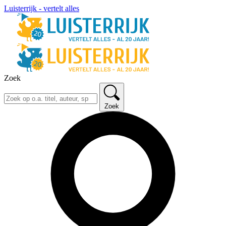
Luisterrijk - vertelt alles
Zoek
Zoek