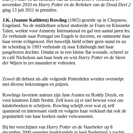
november 2010 en
Harry Potter en de Relieken van de Dood Deel 2
ging 13 juli 2011 in première.
J.K. (Joanne Kathleen) Rowling
(1965) groeide op in Chepstow,
Engeland. Na de middelbare school studeerde ze Frans en Klassieke
Talen, werkte voor Amnesty International en gaf een aantal jaren les.
Ze verhuisde naar Portugal om Engels te doceren, en ontmoette daar
haar eerste echtgenoot. Het huwelijk hield echter geen stand en na
de scheiding in 1993 verhuisde zij naar Edinburgh met haar
pasgeboren dochter. Omdat ze in een kleine flat woonde, schreef ze
in café Nicholson aan haar boek en wist
Harry Potter en de Steen
der Wijzen
in zes maanden te voltooien.
Zowel dit debuut als alle volgende Potterdelen werden overstelpt
met diverse bekroningen en prijzen.
Rowlings favoriete auteurs zijn Jane Austen en Roddy Doyle, en
voor kinderen Edith Nesbit. Zelf koos zij er niet bewust voor om
kinderboeken te schrijven. Rowling schrijft over wat zij zelf
spannend en interessant vindt en volgens haar verklaart dat ook de
populariteit van haar boeken onder volwassenen.
Bij het verschijnen van
Harry Potter en de Vuurbeker
op 8
december 2000 openden boekhandels in heel Nederland 's nachts