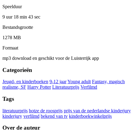
Speelduur
9 uur 18 min
43 sec
Bestandsgrootte
1278 MB
Formaat
mp3 download en geschikt voor de Luisterrijk app
Categorieën
Jeugd- en kinderboeken
9-12 jaar
Young adult
Fantasy, magisch
realisme, SF
Harry Potter
Literatuurprijs
Verfilmd
Tags
literatuurprijs
hotze de roosprijs
prijs van de nederlandse kinderjury
kinderjury
verfilmd
bekend van tv
kinderboekwinkelprijs
Over de auteur