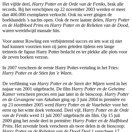
Het vijfde deel,
Harry Potter en de Orde van de Feniks
, brak alle
records. Bij het verschijnen op 22 november 2003 werden er meer
dan 400.000 exemplaren verkocht. Ook nu weer gingen de
boekhandels 's nachts open. Ook de twee laatste delen,
Harry Potter
en de Halfbloed Prins
en
Harry Potter en de Relieken van de Dood
,
waren wereldwijd massale hits.
Voor auteur Rowling een verbijsterend succes en iets wat zij niet
had kunnen voorzien toen zij jaren geleden tijdens een lange
treinreis de figuur Harry Potter bedacht en ter plekke alle plots voor
de zeven boeken verzon.
In 2007 verscheen de eerste Harry Potter-vertaling in het Fries:
Harry Potter en de Stien fan 'e Wizen
.
De verfilming van
Harry Potter en de Steen der Wijzen
werd in het
najaar van 2001 uitgebracht. De film
Harry Potter en de Geheime
Kamer
verscheen precies een jaar later in de bioscoop.
Harry Potter
en de Gevangene van Azkaban
ging op 3 juni 2004 in première en
op 23 november 2005 werd
Harry Potter en de Vuurbeker
voor het
eerst op het witte doek vertoond. Deel vijf,
Harry Potter en de Orde
van de Feniks
werd 11 juli 2007 uitgebracht als film. Op 15 juli
2009 ging het zesde deel in première:
Harry Potter en de Halfbloed
Prins
. Het zevende boek verscheen als twee delen in de bioscoop:
Harry Potter en de Relieken van de Dood Deel 1
verscheen 17