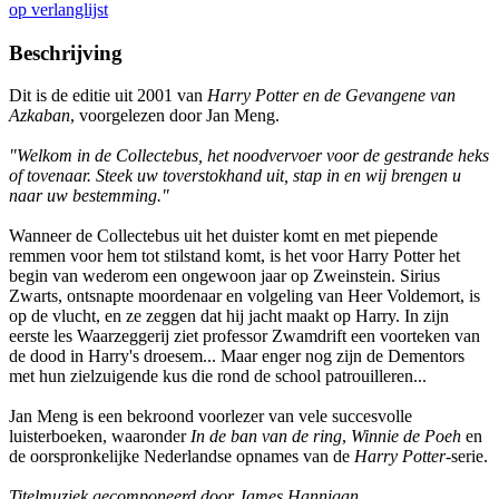
op verlanglijst
Beschrijving
Dit is de editie uit 2001 van
Harry Potter en de Gevangene van
Azkaban
, voorgelezen door Jan Meng.
"Welkom in de Collectebus, het noodvervoer voor de gestrande heks
of tovenaar. Steek uw toverstokhand uit, stap in en wij brengen u
naar uw bestemming."
Wanneer de Collectebus uit het duister komt en met piepende
remmen voor hem tot stilstand komt, is het voor Harry Potter het
begin van wederom een ongewoon jaar op Zweinstein. Sirius
Zwarts, ontsnapte moordenaar en volgeling van Heer Voldemort, is
op de vlucht, en ze zeggen dat hij jacht maakt op Harry. In zijn
eerste les Waarzeggerij ziet professor Zwamdrift een voorteken van
de dood in Harry's droesem... Maar enger nog zijn de Dementors
met hun zielzuigende kus die rond de school patrouilleren...
Jan Meng is een bekroond voorlezer van vele succesvolle
luisterboeken, waaronder
In de ban van de ring
,
Winnie de Poeh
en
de oorspronkelijke Nederlandse opnames van de
Harry Potter
-serie.
Titelmuziek gecomponeerd door James Hannigan.