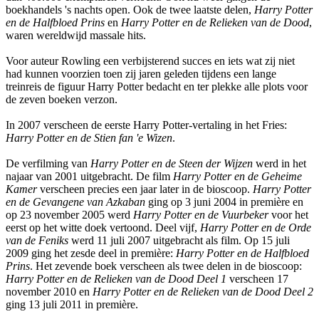
boekhandels 's nachts open. Ook de twee laatste delen,
Harry Potter
en de Halfbloed Prins
en
Harry Potter en de Relieken van de Dood
,
waren wereldwijd massale hits.
Voor auteur Rowling een verbijsterend succes en iets wat zij niet
had kunnen voorzien toen zij jaren geleden tijdens een lange
treinreis de figuur Harry Potter bedacht en ter plekke alle plots voor
de zeven boeken verzon.
In 2007 verscheen de eerste Harry Potter-vertaling in het Fries:
Harry Potter en de Stien fan 'e Wizen
.
De verfilming van
Harry Potter en de Steen der Wijzen
werd in het
najaar van 2001 uitgebracht. De film
Harry Potter en de Geheime
Kamer
verscheen precies een jaar later in de bioscoop.
Harry Potter
en de Gevangene van Azkaban
ging op 3 juni 2004 in première en
op 23 november 2005 werd
Harry Potter en de Vuurbeker
voor het
eerst op het witte doek vertoond. Deel vijf,
Harry Potter en de Orde
van de Feniks
werd 11 juli 2007 uitgebracht als film. Op 15 juli
2009 ging het zesde deel in première:
Harry Potter en de Halfbloed
Prins
. Het zevende boek verscheen als twee delen in de bioscoop:
Harry Potter en de Relieken van de Dood Deel 1
verscheen 17
november 2010 en
Harry Potter en de Relieken van de Dood Deel 2
ging 13 juli 2011 in première.