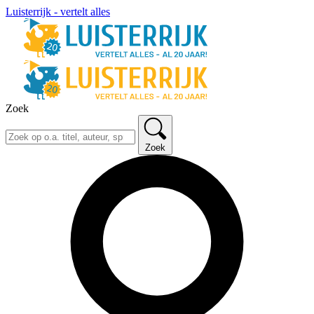
Luisterrijk - vertelt alles
Zoek
Zoek