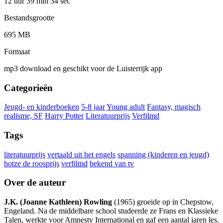
12 uur 39 min
34 sec
Bestandsgrootte
695 MB
Formaat
mp3 download en geschikt voor de Luisterrijk app
Categorieën
Jeugd- en kinderboeken
5-8 jaar
Young adult
Fantasy, magisch
realisme, SF
Harry Potter
Literatuurprijs
Verfilmd
Tags
literatuurprijs
vertaald uit het engels
spanning (kinderen en jeugd)
hotze de roosprijs
verfilmd
bekend van tv
Over de auteur
J.K. (Joanne Kathleen) Rowling
(1965) groeide op in Chepstow,
Engeland. Na de middelbare school studeerde ze Frans en Klassieke
Talen, werkte voor Amnesty International en gaf een aantal jaren les.