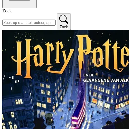
Zoek
Zoek