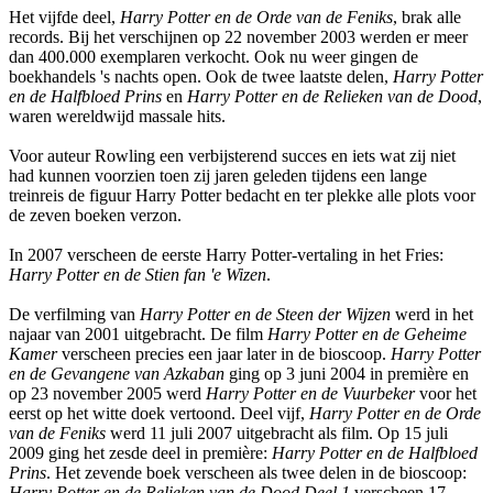
Het vijfde deel,
Harry Potter en de Orde van de Feniks
, brak alle
records. Bij het verschijnen op 22 november 2003 werden er meer
dan 400.000 exemplaren verkocht. Ook nu weer gingen de
boekhandels 's nachts open. Ook de twee laatste delen,
Harry Potter
en de Halfbloed Prins
en
Harry Potter en de Relieken van de Dood
,
waren wereldwijd massale hits.
Voor auteur Rowling een verbijsterend succes en iets wat zij niet
had kunnen voorzien toen zij jaren geleden tijdens een lange
treinreis de figuur Harry Potter bedacht en ter plekke alle plots voor
de zeven boeken verzon.
In 2007 verscheen de eerste Harry Potter-vertaling in het Fries:
Harry Potter en de Stien fan 'e Wizen
.
De verfilming van
Harry Potter en de Steen der Wijzen
werd in het
najaar van 2001 uitgebracht. De film
Harry Potter en de Geheime
Kamer
verscheen precies een jaar later in de bioscoop.
Harry Potter
en de Gevangene van Azkaban
ging op 3 juni 2004 in première en
op 23 november 2005 werd
Harry Potter en de Vuurbeker
voor het
eerst op het witte doek vertoond. Deel vijf,
Harry Potter en de Orde
van de Feniks
werd 11 juli 2007 uitgebracht als film. Op 15 juli
2009 ging het zesde deel in première:
Harry Potter en de Halfbloed
Prins
. Het zevende boek verscheen als twee delen in de bioscoop:
Harry Potter en de Relieken van de Dood Deel 1
verscheen 17