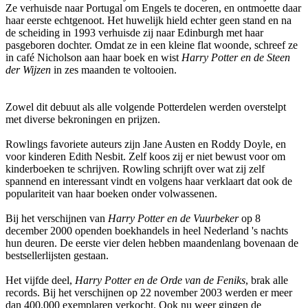
Ze verhuisde naar Portugal om Engels te doceren, en ontmoette daar
haar eerste echtgenoot. Het huwelijk hield echter geen stand en na
de scheiding in 1993 verhuisde zij naar Edinburgh met haar
pasgeboren dochter. Omdat ze in een kleine flat woonde, schreef ze
in café Nicholson aan haar boek en wist
Harry Potter en de Steen
der Wijzen
in zes maanden te voltooien.
Zowel dit debuut als alle volgende Potterdelen werden overstelpt
met diverse bekroningen en prijzen.
Rowlings favoriete auteurs zijn Jane Austen en Roddy Doyle, en
voor kinderen Edith Nesbit. Zelf koos zij er niet bewust voor om
kinderboeken te schrijven. Rowling schrijft over wat zij zelf
spannend en interessant vindt en volgens haar verklaart dat ook de
populariteit van haar boeken onder volwassenen.
Bij het verschijnen van
Harry Potter en de Vuurbeker
op 8
december 2000 openden boekhandels in heel Nederland 's nachts
hun deuren. De eerste vier delen hebben maandenlang bovenaan de
bestsellerlijsten gestaan.
Het vijfde deel,
Harry Potter en de Orde van de Feniks
, brak alle
records. Bij het verschijnen op 22 november 2003 werden er meer
dan 400.000 exemplaren verkocht. Ook nu weer gingen de