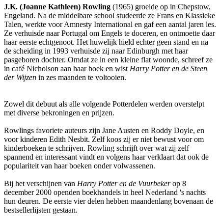
J.K. (Joanne Kathleen) Rowling
(1965) groeide op in Chepstow,
Engeland. Na de middelbare school studeerde ze Frans en Klassieke
Talen, werkte voor Amnesty International en gaf een aantal jaren les.
Ze verhuisde naar Portugal om Engels te doceren, en ontmoette daar
haar eerste echtgenoot. Het huwelijk hield echter geen stand en na
de scheiding in 1993 verhuisde zij naar Edinburgh met haar
pasgeboren dochter. Omdat ze in een kleine flat woonde, schreef ze
in café Nicholson aan haar boek en wist
Harry Potter en de Steen
der Wijzen
in zes maanden te voltooien.
Zowel dit debuut als alle volgende Potterdelen werden overstelpt
met diverse bekroningen en prijzen.
Rowlings favoriete auteurs zijn Jane Austen en Roddy Doyle, en
voor kinderen Edith Nesbit. Zelf koos zij er niet bewust voor om
kinderboeken te schrijven. Rowling schrijft over wat zij zelf
spannend en interessant vindt en volgens haar verklaart dat ook de
populariteit van haar boeken onder volwassenen.
Bij het verschijnen van
Harry Potter en de Vuurbeker
op 8
december 2000 openden boekhandels in heel Nederland 's nachts
hun deuren. De eerste vier delen hebben maandenlang bovenaan de
bestsellerlijsten gestaan.