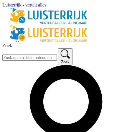
Luisterrijk - vertelt alles
Zoek
Zoek