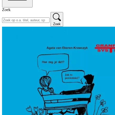
Zoek
Zoek