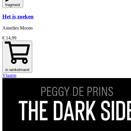
fragment
Het is zoeken
Annelies Moons
€ 14,99
in winkelmand
Vlaams